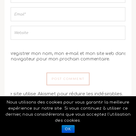
Enregistrer mon nom, mon e-mail et mon site web dans
le navigateur pour mon prochain commentaire.
Ce site utilise Akismet pour réduire les indésirables.
En savoir plus sur comment les données de vos
Nous utilisons des cookies pour vous garantir la meilleure
commentaires sont utilisées
.
expérience sur notre site. Si vous continuez à utiliser ce
dernier, nous considérerons que vous acceptez l'utilisation
des cookies.
OK
UNE MAKE UP ADDICT