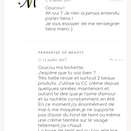
Coucou !
Ah oui ? Je n'en ai jamais entendu
parler tiens !
Je vais essayer de me renseigner
tiens merci :)
PAARADISE OF BEAUTY
11 juillet 2017
Reply
Coucou ma bichette,
J'espère que tu vas bien ?
Très belle revue et surtout 2 beaux
produits. J'utilise la CC crème depuis
quelques années maintenant et
autant te dire que je l'aime d'amour
et la rachète constamment en été.
En ce moment j'ai énormément de
mal à me maquiller, je ne supporte
pas d'avoir du fond de teint ou même
une crème teintée sur le visage
tellement j'ai chaud.
La base de teint est au top, elle me