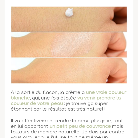
A la sortie du flacon, la crème a
une vraie couleur
blanche
, qui, une fois étalée
va venir prendre la
couleur de votre peau
: je trouve ça super
étonnant car le résultat est très naturel !
Il va effectivement rendre la peau plus jolie, tout
en lui apportant
un petit peu de couvrance
mais
toujours de manière naturelle. Je dois par contre
vous avouer que j’utilise tout de même un