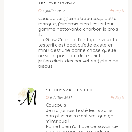
BEAUTYEVERYDAY
4 juillet 2017
Reply
Coucou toi :) j'aime beaucoup cette
marque, j'aimerais bien tester leur
gamme nettoyante charbon je crois
:D
La Glow Crème a l'air top, je veux la
tester!! c'est cool qu'elle existe en
mini ! c'est une bonne chose qu'elle
ne vient pas alourdir le teint !
je t'en dirais des nouvelles ;) plein de
bisous
MELODYMAKEUPADDICT
6 juillet 2017
Reply
Coucou :)
Je n'ai jamais testé leurs soins
non plus mais c'est vrai que ça
m'intrigue !
Roh et bien j'ai hâte de savoir ce
que tu en penses le rendu est