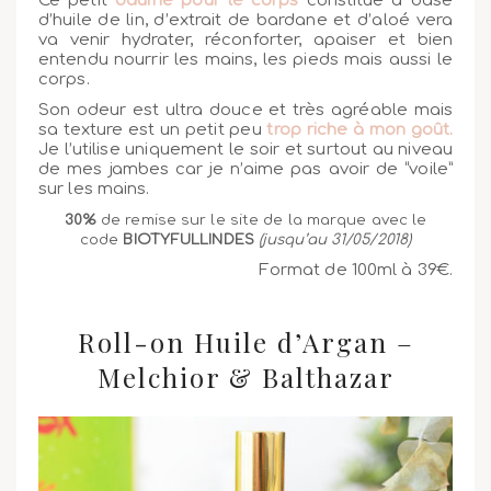
Ce petit
baume pour le corps
constitué à base
d’huile de lin, d’extrait de bardane et d’aloé vera
va venir hydrater, réconforter, apaiser et bien
entendu nourrir les mains, les pieds mais aussi le
corps.
Son odeur est ultra douce et très agréable mais
sa texture est un petit peu
trop riche à mon goût.
Je l’utilise uniquement le soir et surtout au niveau
de mes jambes car je n’aime pas avoir de “voile”
sur les mains.
30%
de remise sur le site de la marque avec le
code
BIOTYFULLINDES
(jusqu’au 31/05/2018)
Format de 100ml à 39€.
Roll-on Huile d’Argan –
Melchior & Balthazar