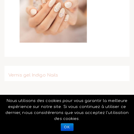
Vernis gel Indigo Nails
Nous utilisons des cookies pour vous garantir la meilleure
expérience sur notre site. Si vous continuez à utiliser ce
dernier, nous considérerons que vous acceptez l'utilisation
des cookies.
OK